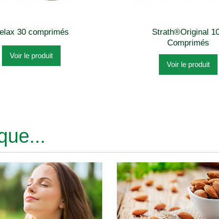
elax 30 comprimés
Strath®Original 1
Comprimés
Voir le produit
Voir le produit
ue...