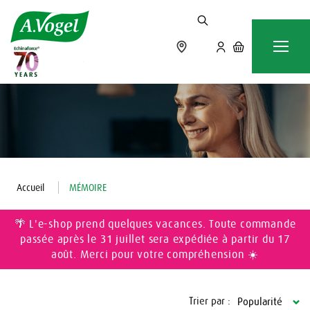
Accueil
MÉMOIRE
🌴 L'e-shop prend quelques vacances. Toute commande
passée après le 31 juillet sera expédiée à partir du 17
août. Merci pour votre compréhension ☀️
Trier par :
Popularité