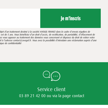
Je m'inscris
’objet d’un traitement destiné à la société AVOGEL FRANCE dans le cadre d’envois réguliers de
st de 5 ans. Vous bénéficiez d’un droit d’accès, de rectification, de portabilité, d’effacement de
vez vous opposer au traitement des données vous concernant et disposez du droit de retirer votre
 l’adresse contact@avogel.fr. Vous avez la possibilité d’introduire une réclamation auprès d’une
tique de confidentialité
Service client
03 89 21 42 00 ou via la page contact