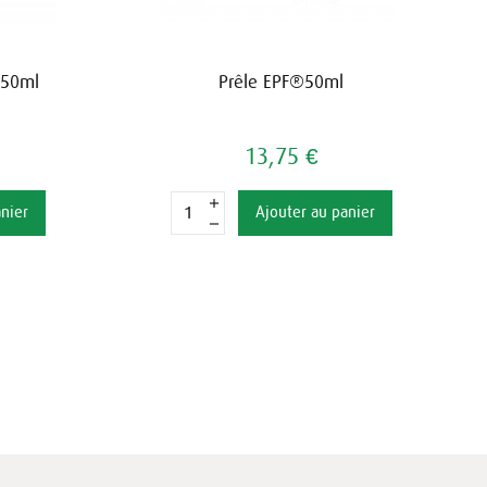
®50ml
Prêle EPF®50ml
13,75 €
anier
Ajouter au panier