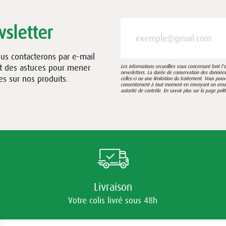
sletter
ous contacterons par e-mail
et des astuces pour mener
Les informations recueillies vous concernant font l
newsletters. La durée de conservation des données e
es sur nos produits.
celles-ci ou une limitation du traitement. Vous pou
consentement à tout moment en envoyant un email à
autorité de contrôle. En savoir plus sur la page
poli
Livraison
Votre colis livré sous 48h