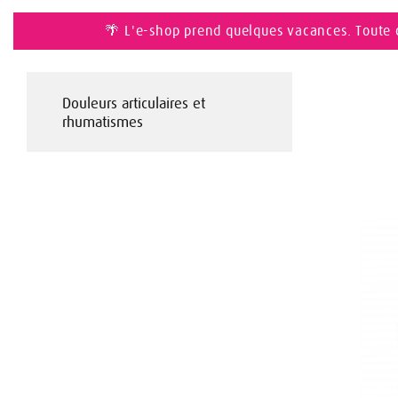
🌴 L'e-shop prend quelques vacances. Toute 
Douleurs articulaires et
rhumatismes