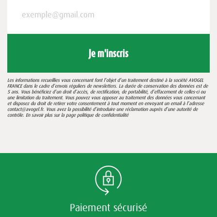
Je m'inscris
Les informations recueillies vous concernant font l’objet d’un traitement destiné à la société AVOGEL
FRANCE dans le cadre d’envois réguliers de newsletters. La durée de conservation des données est de
5 ans. Vous bénéficiez d’un droit d’accès, de rectification, de portabilité, d’effacement de celles-ci ou
une limitation du traitement. Vous pouvez vous opposer au traitement des données vous concernant
et disposez du droit de retirer votre consentement à tout moment en envoyant un email à l’adresse
contact@avogel.fr. Vous avez la possibilité d’introduire une réclamation auprès d’une autorité de
contrôle. En savoir plus sur la page
politique de confidentialité
Paiement sécurisé