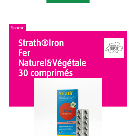
Nouveau
Strath®Iron
Fer
Naturel&Végétale
30 comprimés