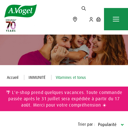
Accueil
IMMUNITÉ
Vitamines et tonus
🌴 L'e-shop prend quelques vacances. Toute commande
passée après le 31 juillet sera expédiée à partir du 17
août. Merci pour votre compréhension ☀️
Trier par :
Popularité