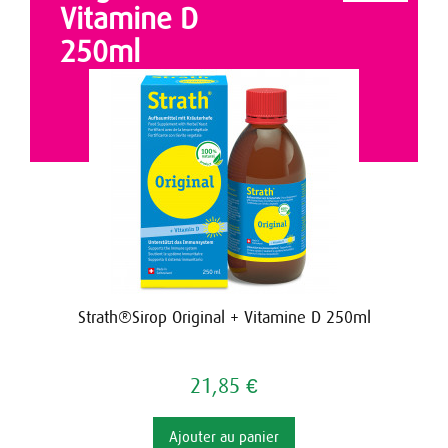
Vitamine D
250ml
Strath®Sirop Original + Vitamine D 250ml
21,85 €
Ajouter au panier