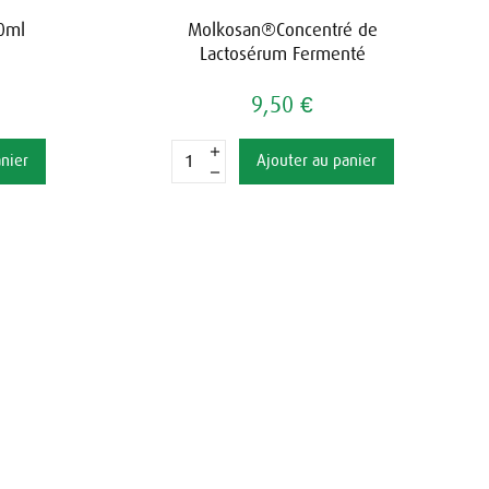
0ml
Molkosan®Concentré de
Lactosérum Fermenté
9,50 €
anier
Ajouter au panier