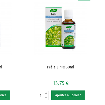
ml
Prêle EPF®50ml
13,75 €
anier
Ajouter au panier