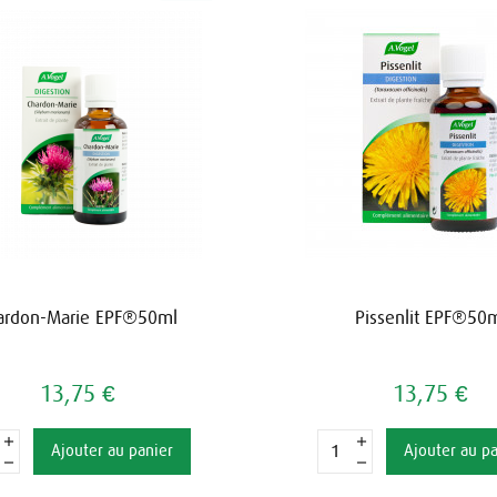
ardon-Marie EPF®50ml
Pissenlit EPF®50
13,75 €
13,75 €
Ajouter au panier
Ajouter au p