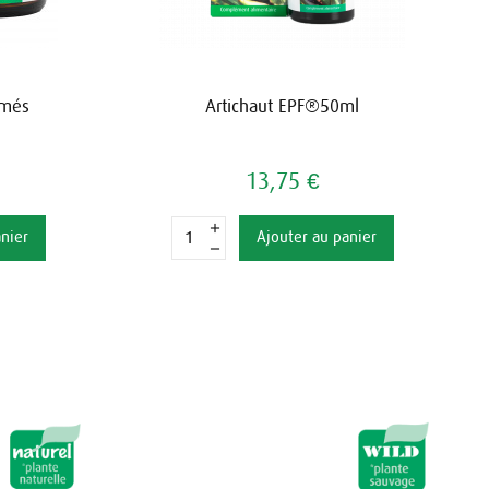
imés
Artichaut EPF®50ml
13,75 €
anier
Ajouter au panier