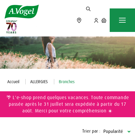
Accueil
ALLERGIES
Bronches
🌴 L'e-shop prend quelques vacances. Toute commande
passée après le 31 juillet sera expédiée à partir du 17
août. Merci pour votre compréhension ☀️
Trier par :
Popularité