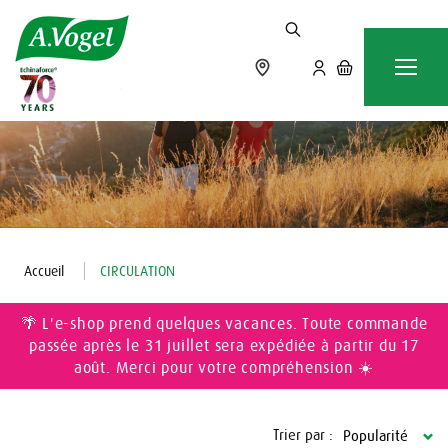
Accueil
CIRCULATION
🌴 L'e-shop prend quelques vacances. Toute commande
passée après le 31 juillet sera expédiée à partir du 17
août. Merci pour votre compréhension ☀️
Trier par :
Popularité