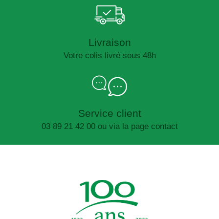
Livraison
Votre colis livré sous 48h
Service client
03 89 21 42 00 ou via la page contact