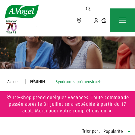
Accueil
FÉMININ
Syndromes prémenstruels
🌴 L'e-shop prend quelques vacances. Toute commande
passée après le 31 juillet sera expédiée à partir du 17
août. Merci pour votre compréhension ☀️
Trier par :
Popularité