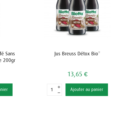
fé Sans
Jus Breuss Détox Bio*
e 200gr
13,65 €
anier
Ajouter au panier