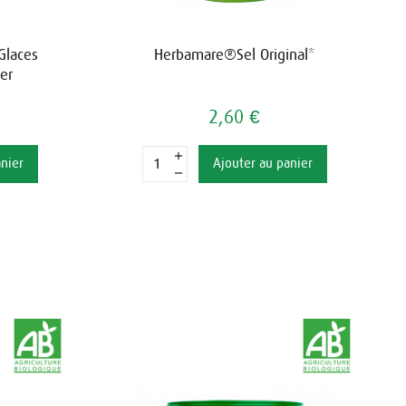
 Glaces
Herbamare®Sel Original*
er
2,60 €
anier
Ajouter au panier