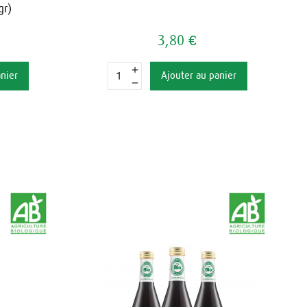
gr)
3,80 €
anier
Ajouter au panier