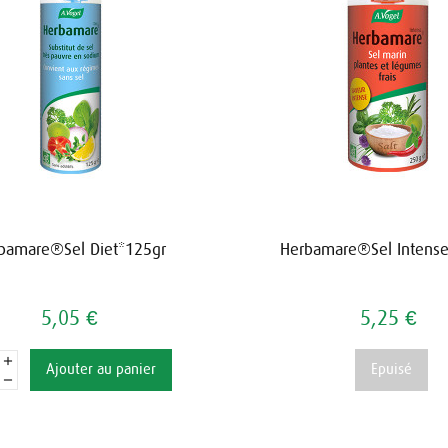
bamare®Sel Diet*125gr
Herbamare®Sel Intens
5,05 €
5,25 €
Ajouter au panier
Epuisé