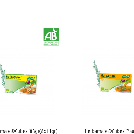
amare®Cubes*88gr(8x11gr)
Herbamare®Cubes*Pau