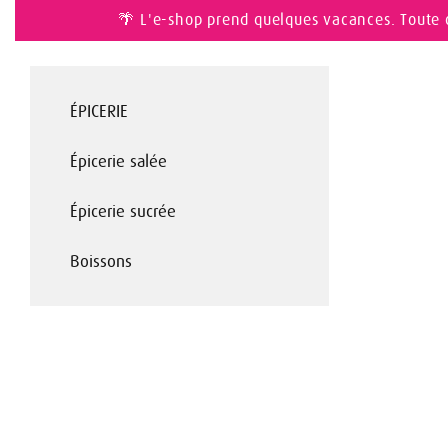
🌴 L'e-shop prend quelques vacances. Toute 
ÉPICERIE
Épicerie salée
Épicerie sucrée
Boissons