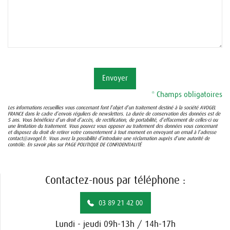
Envoyer
* Champs obligatoires
Les informations recueillies vous concernant font l’objet d’un traitement destiné à la société AVOGEL
FRANCE dans le cadre d’envois réguliers de newsletters. La durée de conservation des données est de
5 ans. Vous bénéficiez d’un droit d’accès, de rectification, de portabilité, d’effacement de celles-ci ou
une limitation du traitement. Vous pouvez vous opposer au traitement des données vous concernant
et disposez du droit de retirer votre consentement à tout moment en envoyant un email à l’adresse
contact@avogel.fr. Vous avez la possibilité d’introduire une réclamation auprès d’une autorité de
contrôle. En savoir plus sur
PAGE POLITIQUE DE CONFIDENTIALITÉ
Contactez-nous par téléphone :
03 89 21 42 00
Lundi - jeudi 09h-13h / 14h-17h