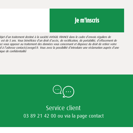
Je m'inscris
’objet d’un traitement destiné à la société AVOGEL FRANCE dans le cadre d’envois réguliers de
st de 5 ans. Vous bénéficiez d’un droit d’accès, de rectification, de portabilité, d’effacement de
vez vous opposer au traitement des données vous concernant et disposez du droit de retirer votre
 l’adresse contact@avogel.fr. Vous avez la possibilité d’introduire une réclamation auprès d’une
tique de confidentialité
Service client
03 89 21 42 00 ou via la page contact