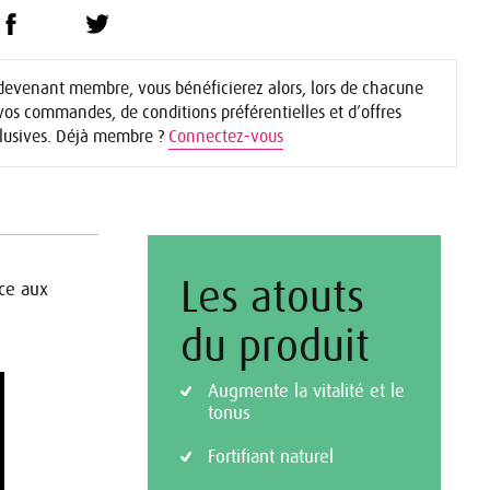
devenant membre, vous bénéficierez alors, lors de chacune
vos commandes, de conditions préférentielles et d’offres
lusives. Déjà membre ?
Connectez-vous
Les atouts
ce aux
du produit
Augmente la vitalité et le
tonus
Fortifiant naturel