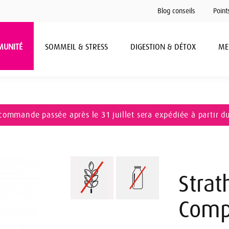
Blog conseils
Point
MUNITÉ
SOMMEIL & STRESS
DIGESTION & DÉTOX
ME
commande passée après le 31 juillet sera expédiée à partir d
Strat
Comp