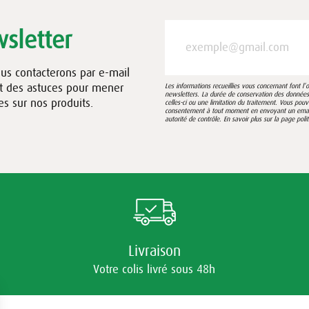
sletter
ous contacterons par e-mail
et des astuces pour mener
Les informations recueillies vous concernant font l
newsletters. La durée de conservation des données e
es sur nos produits.
celles-ci ou une limitation du traitement. Vous pou
consentement à tout moment en envoyant un email à
autorité de contrôle. En savoir plus sur la page
poli
Livraison
Votre colis livré sous 48h