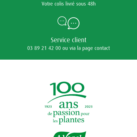
Votre colis livré sous 48h
Service client
03 89 21 42 00 ou via la page contact