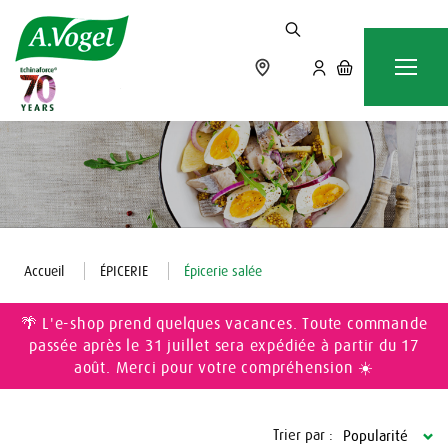
Accueil
ÉPICERIE
Épicerie salée
🌴 L'e-shop prend quelques vacances. Toute commande
passée après le 31 juillet sera expédiée à partir du 17
août. Merci pour votre compréhension ☀️
Trier par :
Popularité