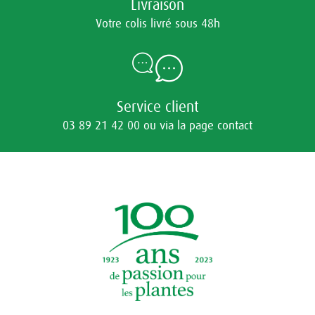
Livraison
Votre colis livré sous 48h
Service client
03 89 21 42 00 ou via la page contact