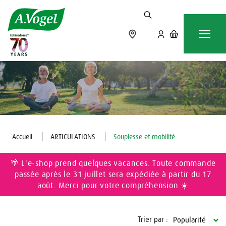
Accueil
ARTICULATIONS
Souplesse et mobilité
🌴 L'e-shop prend quelques vacances. Toute commande
passée après le 31 juillet sera expédiée à partir du 17
août. Merci pour votre compréhension ☀️
Trier par :
Popularité