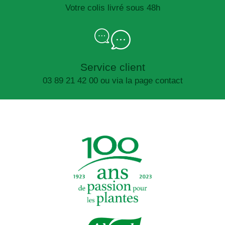
Votre colis livré sous 48h
Service client
03 89 21 42 00 ou via la page contact