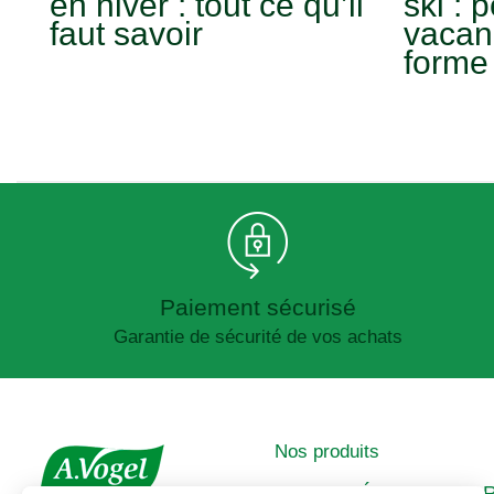
en hiver : tout ce qu’il
ski : 
faut savoir
vacan
forme 
Paiement sécurisé
Garantie de sécurité de vos achats
Nos produits
IMMUNITÉ
A