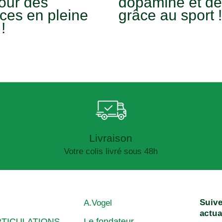
pour des
dopamine et de
ces en pleine
grâce au sport !
!
Livraison
Votre colis livré sous 48h
Suive
A.Vogel
actua
RTICULATIONS
Le fondateur