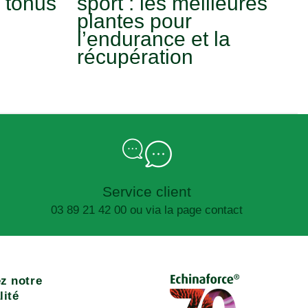
 tonus
sport : les meilleures
plantes pour
l’endurance et la
récupération
Service client
03 89 21 42 00 ou via la page contact
z notre
lité