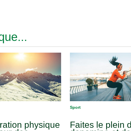
ue...
Sport
ration physique
Faites le plein 