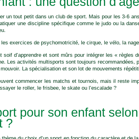
nfant : une question d’âg
rer un tout petit dans un club de sport. Mais pour les 3-6 an
pratiquer une discipline spécifique comme le judo ou la danse
eu.
 les exercices de psychomotricité, le cirque, le vélo, la nag
t soif d’apprendre et sont mûrs pour intégrer les « règles du
ine. Les activités multisports sont toujours recommandées,
e mouvoir. La spécialisation et son lot de mouvements répét
euvent commencer les matchs et tournois, mais il reste impo
sayer le roller, le frisbee, le skate ou l’escalade ?
port pour son enfant selo
 ?
thème du choix d’un sport en fonction du caractère et de la 