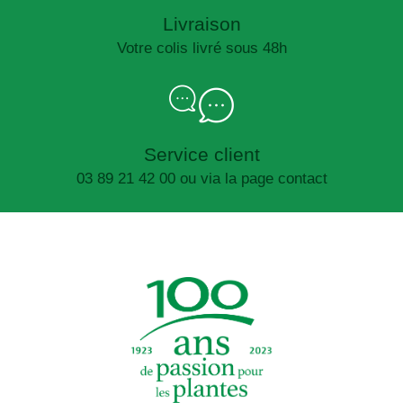
Livraison
Votre colis livré sous 48h
Service client
03 89 21 42 00 ou via la page contact