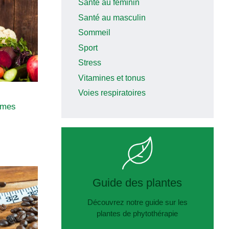
Santé au féminin
Santé au masculin
Sommeil
Sport
Stress
Vitamines et tonus
Voies respiratoires
gumes
Guide des plantes
Découvrez notre guide sur les
plantes de phytothérapie