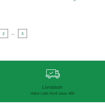
…
2
5
Livraison
Votre colis livré sous 48h