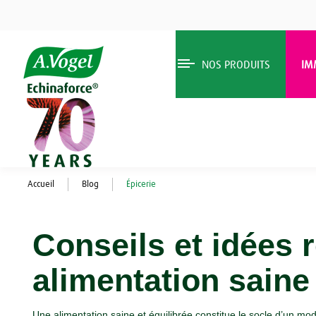
NOS PRODUITS
IM
Accueil
Blog
Épicerie
Conseils et idées 
alimentation saine
Une alimentation saine et équilibrée constitue le socle d’un 