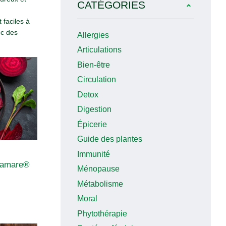
CATÉGORIES
 faciles à
ec des
Allergies
Articulations
Bien-être
Circulation
Detox
Digestion
Épicerie
Guide des plantes
Immunité
rbamare®
Ménopause
Métabolisme
Moral
Phytothérapie