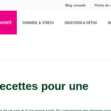
Blog conseils
Points de 
MUNITÉ
SOMMEIL & STRESS
DIGESTION & DÉTOX
M
recettes pour une
mode de vie sain et d’une bonne santé. En consommant des aliments sav