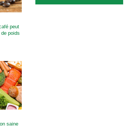
café peut
e de poids
ion saine