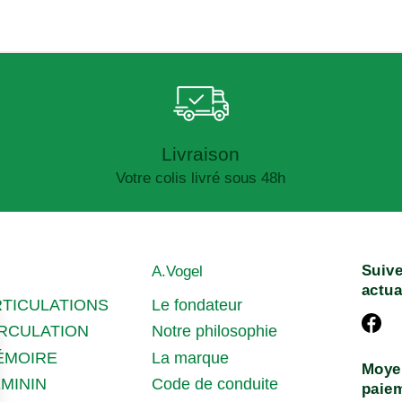
Livraison
Votre colis livré sous 48h
Suive
A.Vogel
actua
RTICULATIONS
Le fondateur
IRCULATION
Notre philosophie
ÉMOIRE
La marque
Moye
MININ
Code de conduite
paie