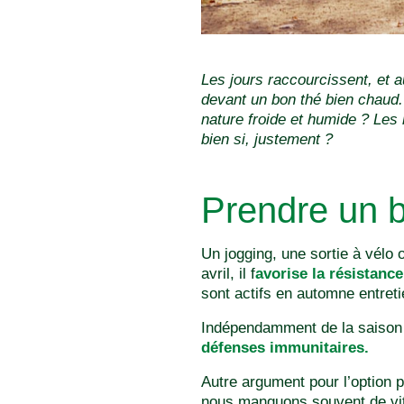
Les jours raccourcissent, et a
devant un bon thé bien chaud. 
nature froide et humide ? Les 
bien si, justement ?
Prendre un bo
Un jogging, une sortie à vélo 
avril, il f
avorise la résistance
sont actifs en automne entret
Indépendamment de la saison e
défenses immunitaires.
Autre argument pour l’option p
nous manquons souvent de vita