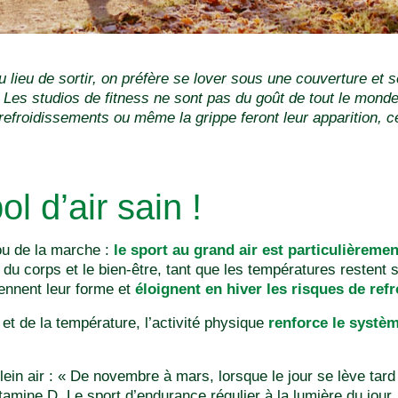
u lieu de sortir, on préfère se lover sous une couverture et 
Les studios de fitness ne sont pas du goût de tout le monde
refroidissements ou même la grippe feront leur apparition, c
l d’air sain !
ou de la marche :
le sport au grand air est particulièreme
du corps et le bien-être, tant que les températures restent 
iennent leur forme et
éloignent en hiver les risques de ref
t de la température, l’activité physique
renforce le systèm
lein air : « De novembre à mars, lorsque le jour se lève tard
mine D. Le sport d’endurance régulier à la lumière du jour,