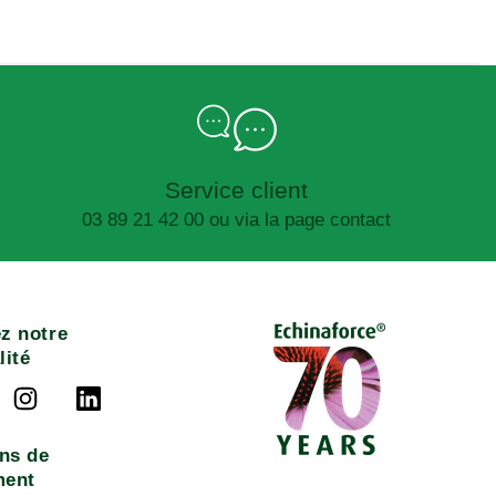
Service client
03 89 21 42 00 ou via la page contact
z notre
lité
ns de
ment