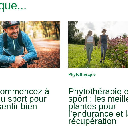
ue...
Phytothérapie
commencez à
Phytothérapie e
du sport pour
sport : les meil
entir bien
plantes pour
l’endurance et 
récupération