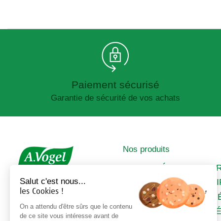
Paiement sécurisé
Garantie de sécurité de vos achats
Nos produits
IMMUNITÉ
A
Salut c'est nous...
SOMMEIL &
C
les Cookies !
STRESS
M
DIGESTION &
On a attendu d'être sûrs que le contenu
FÉ
de ce site vous intéresse avant de
DÉTOX