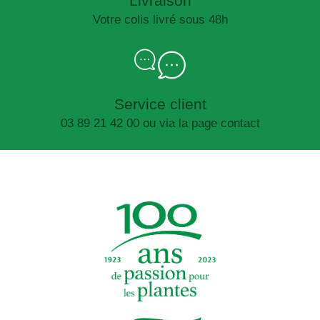
Livraison
Votre colis livré sous 48h
Service client
03 89 21 42 00 ou via la page contact