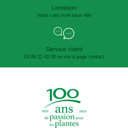
Livraison
Votre colis livré sous 48h
Service client
03 89 21 42 00 ou via la page contact