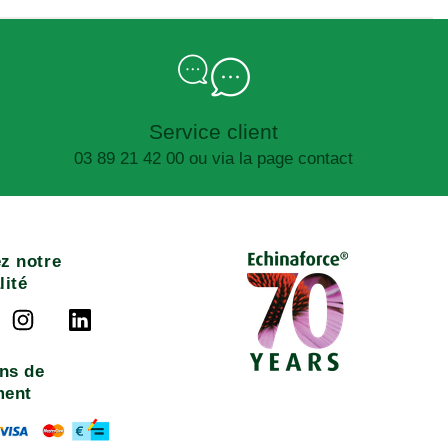
Service client
03 89 21 42 00 ou via la page contact
z notre
lité
ns de
ment