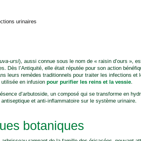
ections urinaires
uva-ursi
), aussi connue sous le nom de « raisin d’ours », es
s. Dès l’Antiquité, elle était réputée pour son action bénéfiq
ns leurs remèdes traditionnels pour traiter les infections et 
utilisée en infusion
pour purifier les reins et la vessie
.
présence d’arbutoside, un composé qui se transforme en hyd
antiseptique et anti-inflammatoire sur le système urinaire.
ques botaniques
s-arbrisseau rampant de la famille des éricacées, pouvant a