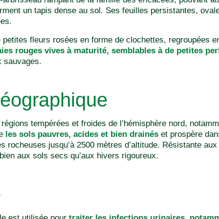
orment un tapis dense au sol. Ses feuilles persistantes, ovale
ées.
 de petites fleurs rosées en forme de clochettes, regroupées 
ies rouges vives à maturité, semblables à de petites per
x sauvages.
géographique
régions tempérées et froides de l’hémisphère nord, notamm
re
les sols pauvres, acides et bien drainés
et prospère dans
es rocheuses jusqu’à 2500 mètres d’altitude. Résistante aux
 bien aux sols secs qu’aux hivers rigoureux.
e
le est utilisée pour
traiter les infections urinaires, notam