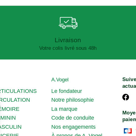
Livraison
Votre colis livré sous 48h
Suive
A.Vogel
actua
RTICULATIONS
Le fondateur
IRCULATION
Notre philosophie
ÉMOIRE
La marque
Moye
MININ
Code de conduite
paie
ASCULIN
Nos engagements
À propos de A. Vogel
ICERIE