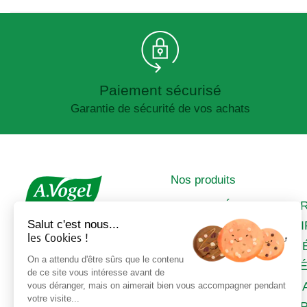
Paiement sécurisé
Garantie de sécurité de vos achats
Nos produits
IMMUNITÉ
A
Salut c'est nous...
SOMMEIL &
C
les Cookies !
STRESS
M
DIGESTION &
On a attendu d'être sûrs que le contenu
FÉ
de ce site vous intéresse avant de
DÉTOX
M
vous déranger, mais on aimerait bien vous accompagner pendant
ALLERGIES
votre visite...
ÉP