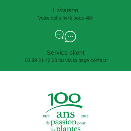
Livraison
Votre colis livré sous 48h
Service client
03 89 21 42 00 ou via la page contact