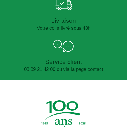
Livraison
Votre colis livré sous 48h
Service client
03 89 21 42 00 ou via la page contact