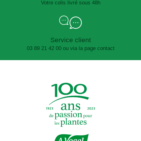
Votre colis livré sous 48h
Service client
03 89 21 42 00 ou via la page contact