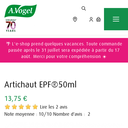
Accueil
DIGESTION & DÉTOX
Artichaut EPF®50ml
🌴 L'e-shop prend quelques vacances. Toute commande
passée après le 31 juillet sera expédiée à partir du 17
août. Merci pour votre compréhension ☀️
Artichaut EPF®50ml
13,75 €
Lire les 2 avis
Note moyenne :
/10
Nombre d'avis :
10
2