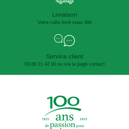
Livraison
Votre colis livré sous 48h
Service client
03 89 21 42 00 ou via la page contact