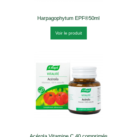
Harpagophytum EPF®50ml
Voir le produit
Acérola Vitamine C 40 comprimés