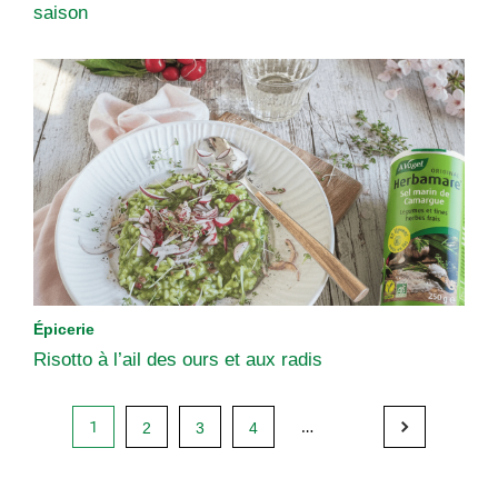
saison
Épicerie
Risotto à l’ail des ours et aux radis
1
2
3
4
…