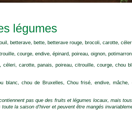
des légumes
uil, betterave, bette, betterave rouge, brocoli, carotte, céle
citrouille, courge, endive, épinard, poireau, oignon, potimarr
, céleri, carotte, panais, poireau, citrouille, courge, chou 
ou blanc, chou de Bruxelles, Chou frisé, endive, mâche, 
contiennent pas que des fruits et légumes locaux, mais to
s toute la saison d’hiver et peuvent être mangés invariablem