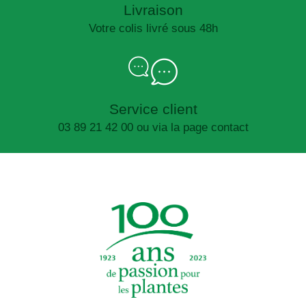
Livraison
Votre colis livré sous 48h
Service client
03 89 21 42 00 ou via la page contact