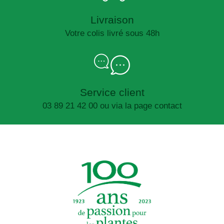
Livraison
Votre colis livré sous 48h
Service client
03 89 21 42 00 ou via la page contact