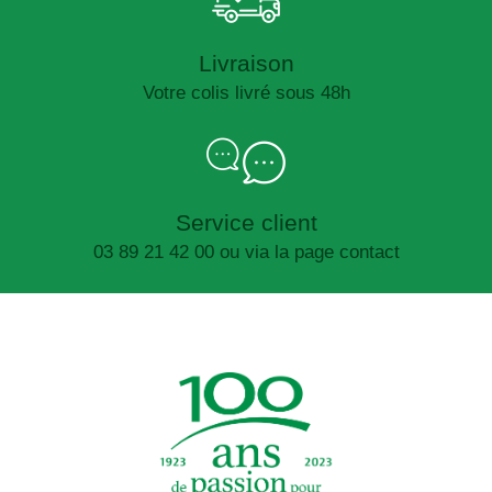
Livraison
Votre colis livré sous 48h
Service client
03 89 21 42 00 ou via la page contact