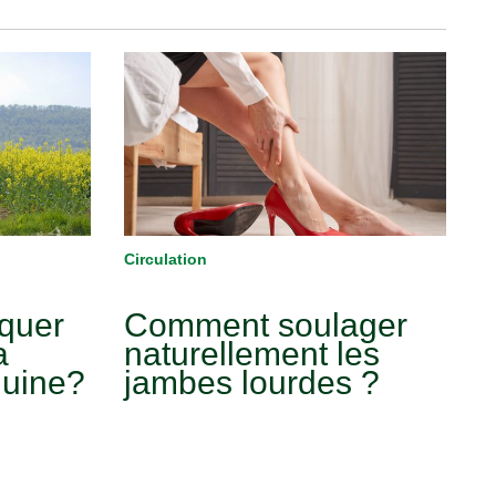
Circulation
iquer
Comment soulager
a
naturellement les
guine?
jambes lourdes ?