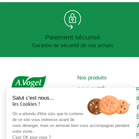
Paiement sécurisé
Garantie de sécurité de vos achats
Nos produits
IMMUNITÉ
A
Salut c'est nous...
SOMMEIL &
C
les Cookies !
STRESS
M
DIGESTION &
On a attendu d'être sûrs que le contenu
FÉ
de ce site vous intéresse avant de
DÉTOX
M
vous déranger, mais on aimerait bien vous accompagner pendant
ALLERGIES
votre visite...
ÉP
C'est OK pour vous ?