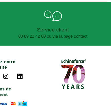
Service client
03 89 21 42 00 ou via la page contact
z notre
lité
ns de
ment