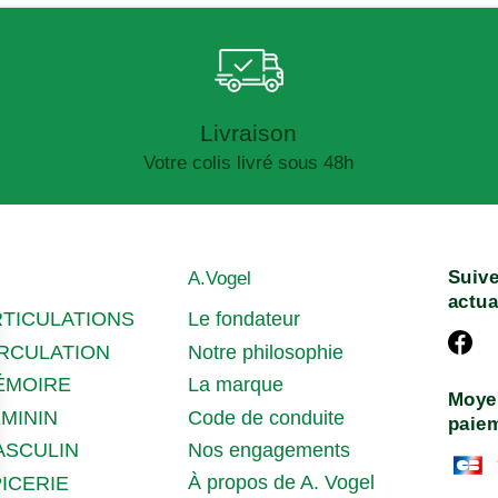
Livraison
Votre colis livré sous 48h
Suive
A.Vogel
actua
RTICULATIONS
Le fondateur
IRCULATION
Notre philosophie
ÉMOIRE
La marque
Moye
MININ
Code de conduite
paie
ASCULIN
Nos engagements
À propos de A. Vogel
ICERIE