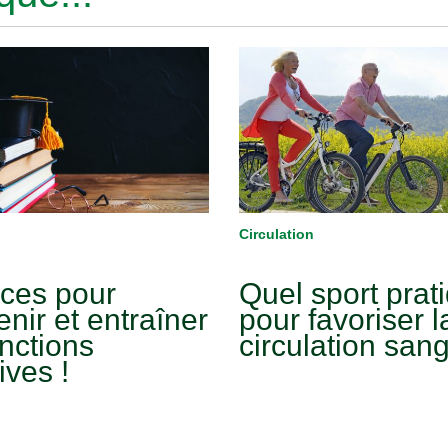
Circulation
uces pour
Quel sport prat
enir et entraîner
pour favoriser l
nctions
circulation san
ives !