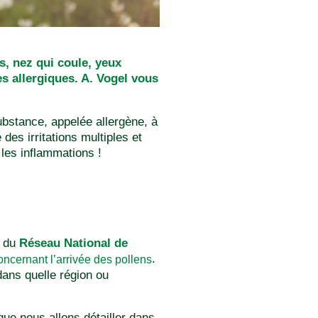
s, nez qui coule, yeux
es allergiques. A. Vogel vous
ubstance, appelée allergène, à
des irritations multiples et
les inflammations !
s du
Réseau National de
.
oncernant l’arrivée des pollens
dans quelle région ou
ue nous allons détailler dans