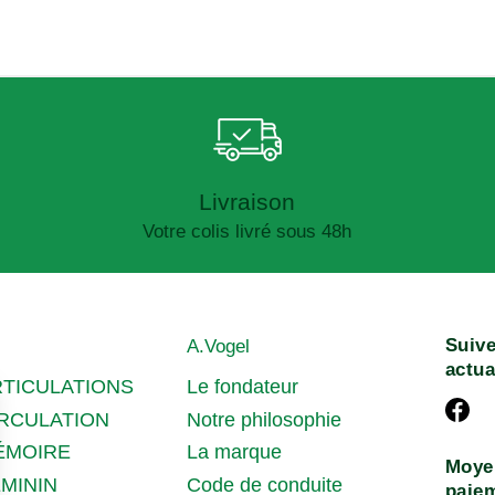
Livraison
Votre colis livré sous 48h
Suive
A.Vogel
actua
RTICULATIONS
Le fondateur
IRCULATION
Notre philosophie
ÉMOIRE
La marque
Moye
MININ
Code de conduite
paie