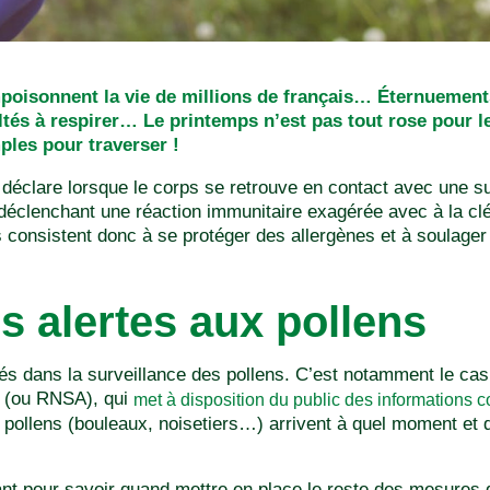
mpoisonnent la vie de millions de français… Éternuement
ultés à respirer… Le printemps n’est pas tout rose pour l
les pour traverser !
se déclare lorsque le corps se retrouve en contact avec une s
; déclenchant une réaction immunitaire exagérée avec à la clé 
consistent donc à se protéger des allergènes et à soulager 
es alertes aux pollens
isés dans la surveillance des pollens. C’est notamment le ca
(ou RNSA), qui
met à disposition du public des informations c
 pollens (bouleaux, noisetiers…) arrivent à quel moment et 
t pour savoir quand mettre en place le reste des mesures q