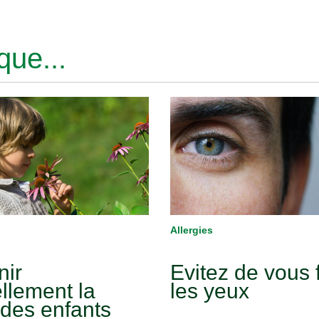
ue...
Allergies
nir
Evitez de vous f
llement la
les yeux
 des enfants