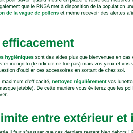
 également que le RNSA met à disposition de la population une
ion de la vague de pollens
et même recevoir des alertes afi
 efficacement
es hygiéniques
sont des aides plus que bienvenues en cas d
ester incognito (le ridicule ne tue pas) mais vos yeux et vos 
question d’oublier ces accessoires en sortant de chez soi.
 maximum d’efficacité,
nettoyez régulièrement
vos lunette
asque jetable). De cette manière vous éviterez que les poll
ver.
limite entre extérieur et 
tie il faut s’assurer que ces derniers restent bien dehors ! Po