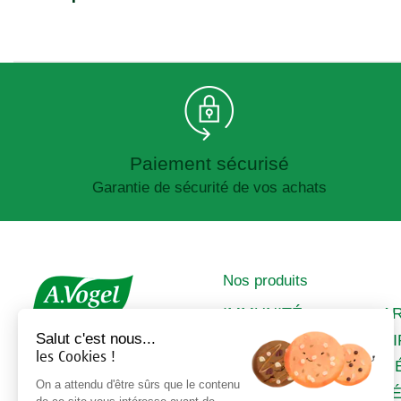
Paiement sécurisé
Garantie de sécurité de vos achats
Nos produits
IMMUNITÉ
A
Salut c'est nous...
SOMMEIL &
C
les Cookies !
STRESS
M
DIGESTION &
On a attendu d'être sûrs que le contenu
FÉ