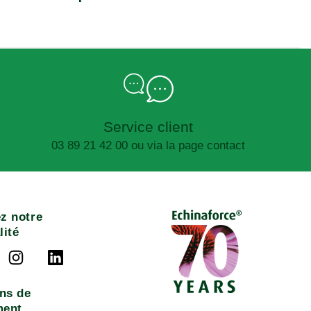
Service client
03 89 21 42 00 ou via la page contact
z notre
lité
ns de
ment