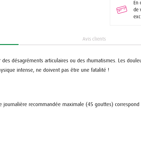
En 
de 
exc
Avis clients
r des désagréments articulaires ou des rhumatismes. Les doule
hysique intense, ne doivent pas être une fatalité !
e journalière recommandée maximale (45 gouttes) correspond