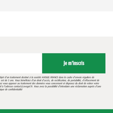
Je m'inscris
’objet d’un traitement destiné à la société AVOGEL FRANCE dans le cadre d’envois réguliers de
st de 5 ans. Vous bénéficiez d’un droit d’accès, de rectification, de portabilité, d’effacement de
vez vous opposer au traitement des données vous concernant et disposez du droit de retirer votre
 l’adresse contact@avogel.fr. Vous avez la possibilité d’introduire une réclamation auprès d’une
tique de confidentialité