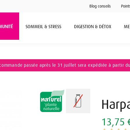
Blog conseils
Point
MUNITÉ
SOMMEIL & STRESS
DIGESTION & DÉTOX
ME
commande passée après le 31 juillet sera expédiée à partir d
Harp
13,75 