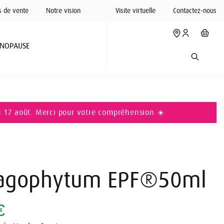
s de vente
Notre vision
Visite virtuelle
Contactez-nous
NOPAUSE
u 17 août. Merci pour votre compréhension ☀️
agophytum EPF®50ml
€