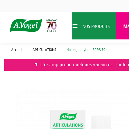
NOS PRODUITS
IM
Accueil
ARTICULATIONS
Harpagophytum EPF®50ml
🌴 L'e-shop prend quelques vacances. Toute 