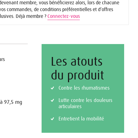
devenant membre, vous bénéficierez alors, lors de chacune
vos commandes, de conditions préférentielles et d’offres
lusives. Déjà membre ?
Connectez-vous
Les atouts
urs
du produit
Contre les rhumatismes
Lutte contre les douleurs
 à 97,5 mg
articulaires
Entretient la mobilité