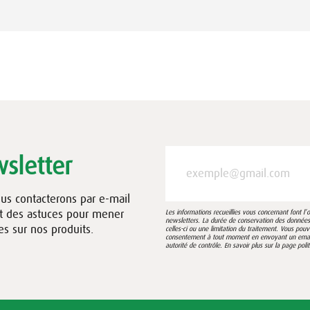
sletter
ous contacterons par e-mail
et des astuces pour mener
Les informations recueillies vous concernant font l
newsletters. La durée de conservation des données e
es sur nos produits.
celles-ci ou une limitation du traitement. Vous pou
consentement à tout moment en envoyant un email à
autorité de contrôle. En savoir plus sur la page
poli