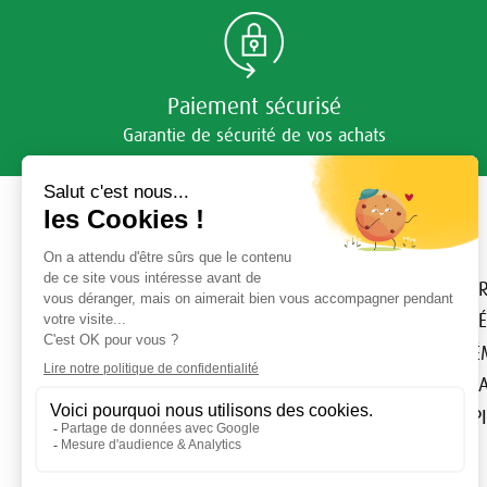
Paiement sécurisé
Garantie de sécurité de vos achats
Nos produits
IMMUNITÉ
CI
SOMMEIL & STRESS
MÉ
DIGESTION & DÉTOX
FÉ
ALLERGIES
MA
ARTICULATIONS
ÉP