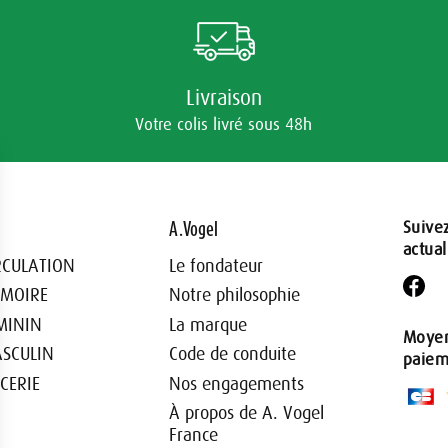
Livraison
Votre colis livré sous 48h
A.Vogel
Suive
actual
RCULATION
Le fondateur
MOIRE
Notre philosophie
MININ
La marque
Moye
SCULIN
Code de conduite
paiem
ICERIE
Nos engagements
À propos de A. Vogel
France