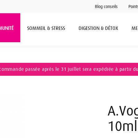
Blog conseils
Point
MUNITÉ
SOMMEIL & STRESS
DIGESTION & DÉTOX
ME
commande passée après le 31 juillet sera expédiée à partir d
A.Vog
10ml