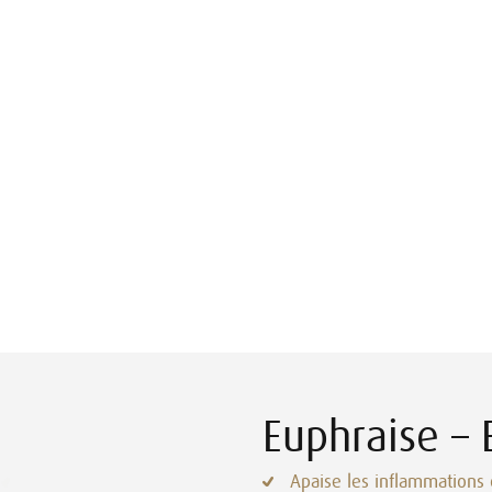
Euphraise – E
Apaise les inflammations oc