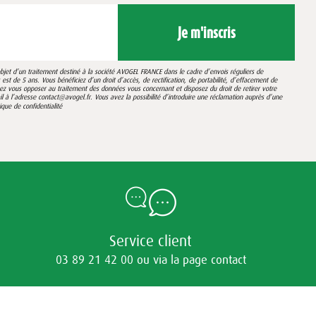
Je m'inscris
’objet d’un traitement destiné à la société AVOGEL FRANCE dans le cadre d’envois réguliers de
st de 5 ans. Vous bénéficiez d’un droit d’accès, de rectification, de portabilité, d’effacement de
vez vous opposer au traitement des données vous concernant et disposez du droit de retirer votre
 l’adresse contact@avogel.fr. Vous avez la possibilité d’introduire une réclamation auprès d’une
tique de confidentialité
Service client
03 89 21 42 00 ou via la page contact