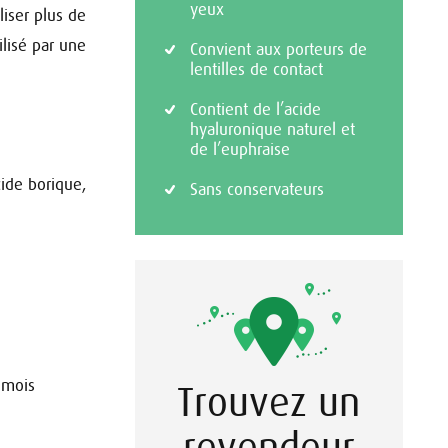
yeux
liser plus de
ilisé par une
Convient aux porteurs de
lentilles de contact
Contient de l’acide
hyaluronique naturel et
de l’euphraise
ide borique,
Sans conservateurs
 mois
Trouvez un
revendeur