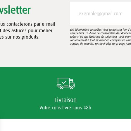
sletter
ous contacterons par e-mail
et des astuces pour mener
Les informations recueillies vous concernant font l
newsletters. La durée de conservation des données e
es sur nos produits.
celles-ci ou une limitation du traitement. Vous pou
consentement à tout moment en envoyant un email à
autorité de contrôle. En savoir plus sur la page
poli
Livraison
Votre colis livré sous 48h