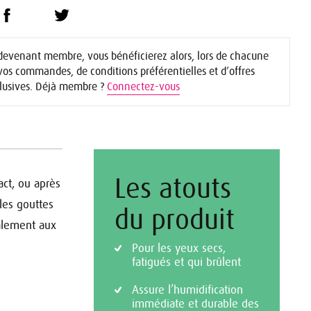
devenant membre, vous bénéficierez alors, lors de chacune
vos commandes, de conditions préférentielles et d’offres
lusives. Déjà membre ?
Connectez-vous
Les atouts
act, ou après
 les gouttes
du produit
galement aux
Pour les yeux secs,
fatigués et qui brûlent
Assure l’humidification
immédiate et durable des