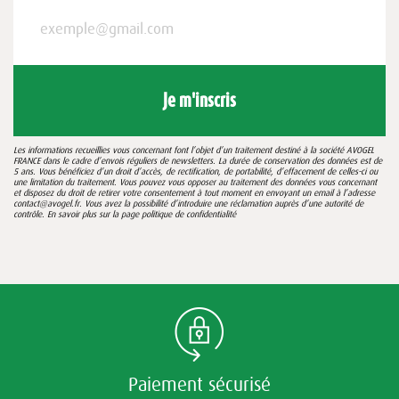
Je m'inscris
Les informations recueillies vous concernant font l’objet d’un traitement destiné à la société AVOGEL
FRANCE dans le cadre d’envois réguliers de newsletters. La durée de conservation des données est de
5 ans. Vous bénéficiez d’un droit d’accès, de rectification, de portabilité, d’effacement de celles-ci ou
une limitation du traitement. Vous pouvez vous opposer au traitement des données vous concernant
et disposez du droit de retirer votre consentement à tout moment en envoyant un email à l’adresse
contact@avogel.fr. Vous avez la possibilité d’introduire une réclamation auprès d’une autorité de
contrôle. En savoir plus sur la page
politique de confidentialité
Paiement sécurisé