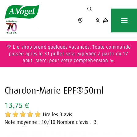
Accueil
DIGESTION & DÉTOX
Chardon-Marie EPF®50ml
🌴 L'e-shop prend quelques vacances. Toute commande
passée après le 31 juillet sera expédiée à partir du 17
août. Merci pour votre compréhension ☀️
Chardon-Marie EPF®50ml
13,75 €
Lire les 3 avis
Note moyenne :
/10
Nombre d'avis :
10
3