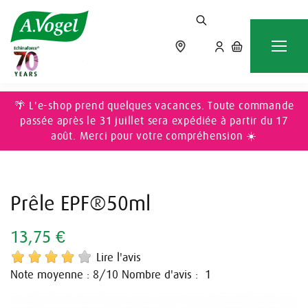
Accueil
DIGESTION & DÉTOX
Prêle EPF®50ml
🌴 L'e-shop prend quelques vacances. Toute commande
passée après le 31 juillet sera expédiée à partir du 17
août. Merci pour votre compréhension ☀️
Prêle EPF®50ml
13,75 €
Lire l'avis
Note moyenne :
/10
Nombre d'avis :
8
1