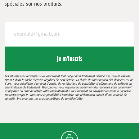
spéciales sur nos produits.
Je m'inscris
Les informations recueillies vous concernant font l’objet d’un traitement destiné à la société AVOGEL
FRANCE dans le cadre d’envois réguliers de newsletters. La durée de conservation des données est de
5 ans. Vous bénéficiez d’un droit d’accès, de rectification, de portabilité, d’effacement de celles-ci ou
une limitation du traitement. Vous pouvez vous opposer au traitement des données vous concernant
et disposez du droit de retirer votre consentement à tout moment en envoyant un email à l’adresse
contact@avogel.fr. Vous avez la possibilité d’introduire une réclamation auprès d’une autorité de
contrôle. En savoir plus sur la page
politique de confidentialité