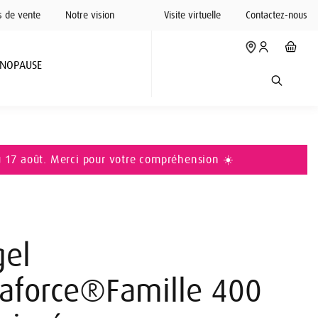
s de vente
Notre vision
Visite virtuelle
Contactez-nous
NOPAUSE
u 17 août. Merci pour votre compréhension ☀️
gel
naforce®Famille 400