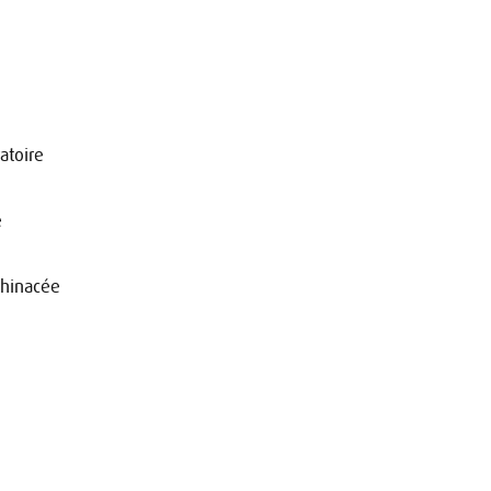
atoire
e
échinacée