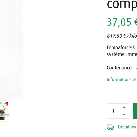
comp
37,05 
617.50 €/kilo
Echinaforce® F
système immun
Contenance :
Informations et 
Détail liv