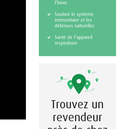
l’hiver
Soutien le système
immunitaire et les
défenses naturelles
Santé de l’appareil
respiratoire
Trouvez un
revendeur