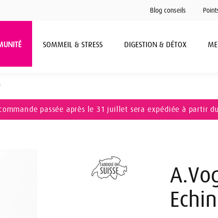
Blog conseils
Point
MUNITÉ
SOMMEIL & STRESS
DIGESTION & DÉTOX
ME
s
commande passée après le 31 juillet sera expédiée à partir d
A.Vo
Echi