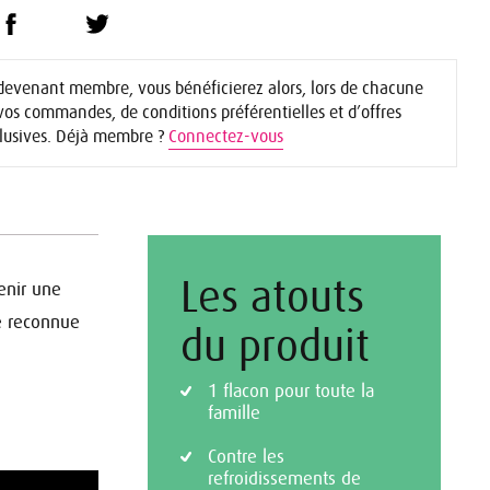
devenant membre, vous bénéficierez alors, lors de chacune
vos commandes, de conditions préférentielles et d’offres
lusives. Déjà membre ?
Connectez-vous
Les atouts
enir une
te reconnue
du produit
1 flacon pour toute la
famille
Contre les
refroidissements de