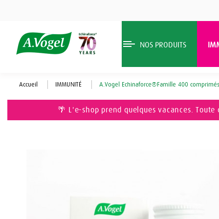
NOS PRODUITS
IM
Accueil
IMMUNITÉ
A.Vogel Echinaforce®Famille 400 comprimé
🌴 L'e-shop prend quelques vacances. Toute 