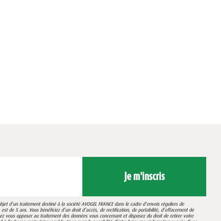
Je m'inscris
’objet d’un traitement destiné à la société AVOGEL FRANCE dans le cadre d’envois réguliers de
st de 5 ans. Vous bénéficiez d’un droit d’accès, de rectification, de portabilité, d’effacement de
vez vous opposer au traitement des données vous concernant et disposez du droit de retirer votre