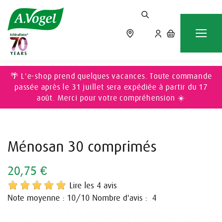
Accueil
FÉMININ
Ménosan 30 comprimés
🌴 L'e-shop prend quelques vacances. Toute commande
passée après le 31 juillet sera expédiée à partir du 17
août. Merci pour votre compréhension ☀️
Ménosan 30 comprimés
20,75 €
Lire les 4 avis
Note moyenne :
/10
Nombre d'avis :
10
4