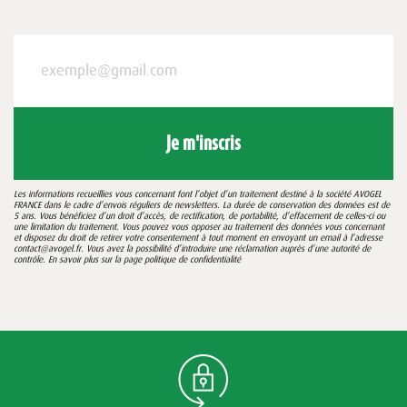
Je m'inscris
Les informations recueillies vous concernant font l’objet d’un traitement destiné à la société AVOGEL
FRANCE dans le cadre d’envois réguliers de newsletters. La durée de conservation des données est de
5 ans. Vous bénéficiez d’un droit d’accès, de rectification, de portabilité, d’effacement de celles-ci ou
une limitation du traitement. Vous pouvez vous opposer au traitement des données vous concernant
et disposez du droit de retirer votre consentement à tout moment en envoyant un email à l’adresse
contact@avogel.fr. Vous avez la possibilité d’introduire une réclamation auprès d’une autorité de
contrôle. En savoir plus sur la page
politique de confidentialité