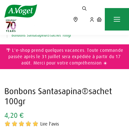
Accueil
ÉPICERIE
Épicerie sucrée
Bonbons Santasapina®sachet 100gr
🌴 L'e-shop prend quelques vacances. Toute commande
passée après le 31 juillet sera expédiée à partir du 17
août. Merci pour votre compréhension ☀️
Bonbons Santasapina®sachet
100gr
4,20 €
Lire l'avis