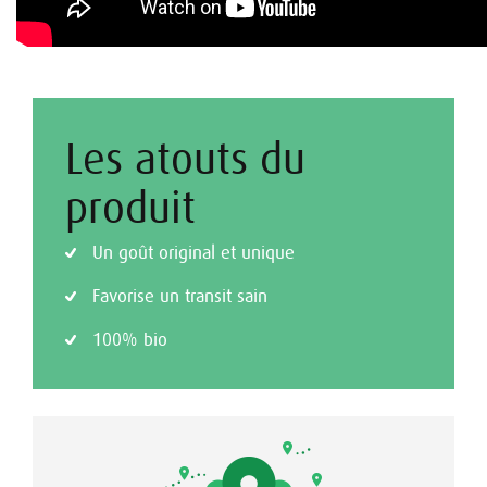
Les atouts du
produit
Un goût original et unique
Favorise un transit sain
100% bio