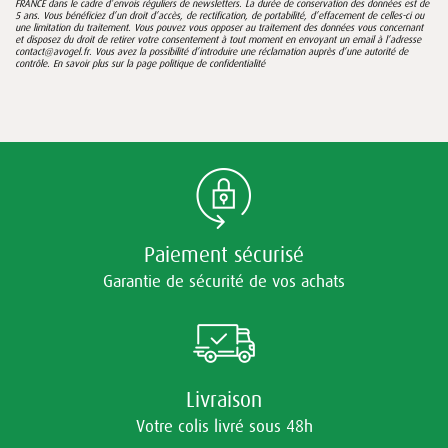
FRANCE dans le cadre d’envois réguliers de newsletters. La durée de conservation des données est de
5 ans. Vous bénéficiez d’un droit d’accès, de rectification, de portabilité, d’effacement de celles-ci ou
une limitation du traitement. Vous pouvez vous opposer au traitement des données vous concernant
et disposez du droit de retirer votre consentement à tout moment en envoyant un email à l’adresse
contact@avogel.fr. Vous avez la possibilité d’introduire une réclamation auprès d’une autorité de
contrôle. En savoir plus sur la page
politique de confidentialité
Paiement sécurisé
Garantie de sécurité de vos achats
Livraison
Votre colis livré sous 48h