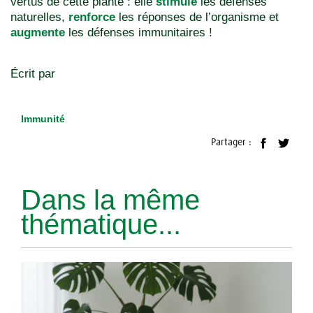
vertus de cette plante : elle
s
timule
les défenses
naturelles,
r
enforce
les réponses de l’organisme et
a
ugmente
les défenses immunitaires !
Écrit par
Immunité
Partager :
Dans la même
thématique...