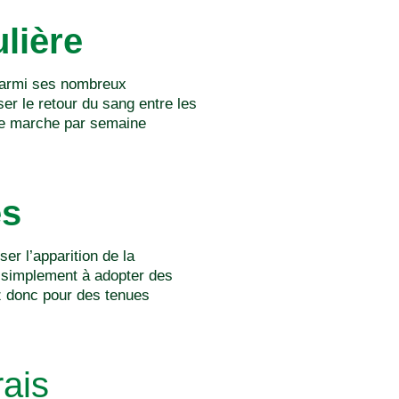
lière
 parmi ses nombreux
er le retour du sang entre les
de marche par semaine
es
er l’apparition de la
t simplement à adopter des
z donc pour des tenues
rais