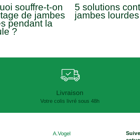
oi souffre-t-on
5 solutions cont
tage de jambes
jambes lourdes
es pendant la
ule ?
Livraison
Votre colis livré sous 48h
Suive
A.Vogel