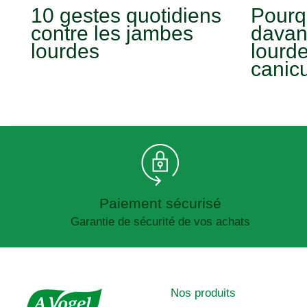
10 gestes quotidiens
Pourqu
contre les jambes
davan
lourdes
lourd
canic
Paiement sécurisé
Garantie de sécurité de vos achats
Nos produits