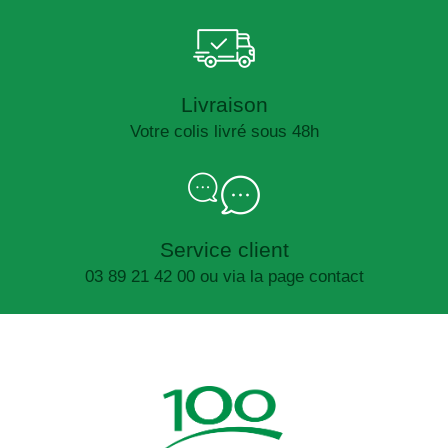
Livraison
Votre colis livré sous 48h
Service client
03 89 21 42 00 ou via la page contact