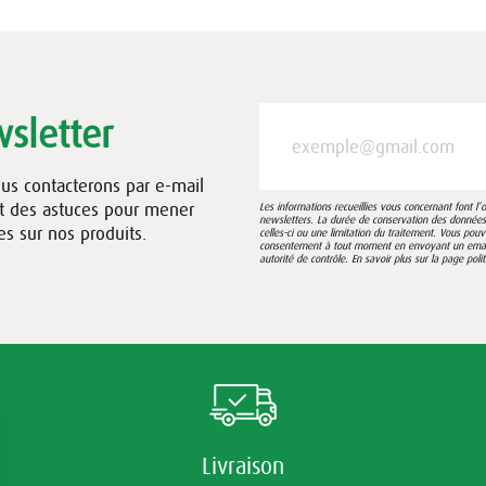
sletter
ous contacterons par e-mail
et des astuces pour mener
Les informations recueillies vous concernant font l
newsletters. La durée de conservation des données e
es sur nos produits.
celles-ci ou une limitation du traitement. Vous pou
consentement à tout moment en envoyant un email à
autorité de contrôle. En savoir plus sur la page
poli
Livraison