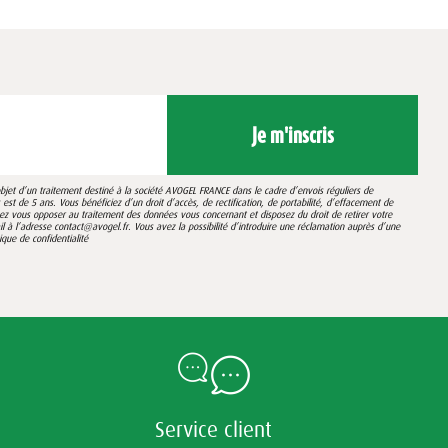
Je m'inscris
’objet d’un traitement destiné à la société AVOGEL FRANCE dans le cadre d’envois réguliers de
st de 5 ans. Vous bénéficiez d’un droit d’accès, de rectification, de portabilité, d’effacement de
vez vous opposer au traitement des données vous concernant et disposez du droit de retirer votre
 l’adresse contact@avogel.fr. Vous avez la possibilité d’introduire une réclamation auprès d’une
tique de confidentialité
Service client